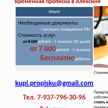
Временная прописка в Алексине
Акция
Необходимые документы:
- паспорта гражданина РФ;
Стоимость услуг:
от 8 000
рублей - 1 человек (90 дней)
от 7 000
рублей - 1 человек
Бесплатно
ребенок
Страниц
kupi.propisku@gmail.com
Предупр
Тел. 7-937-796-30-96
собств
стоить 
прописа