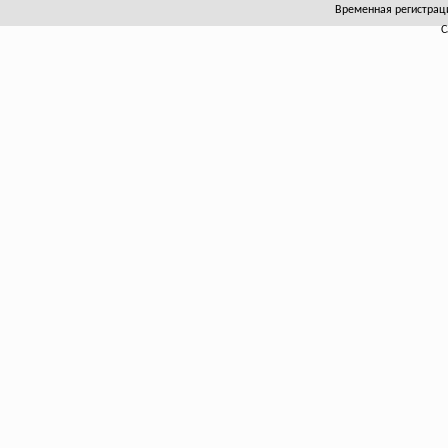
Временная регистрация
С