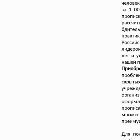
человек
за 1 0
пропис
рассчи
бдитель
практи
Российс
лидером
лет и у
нашей п
Приобр
пробле
скрытых
учрежд
органи
оформля
пропис
множес
преимущ
Для по