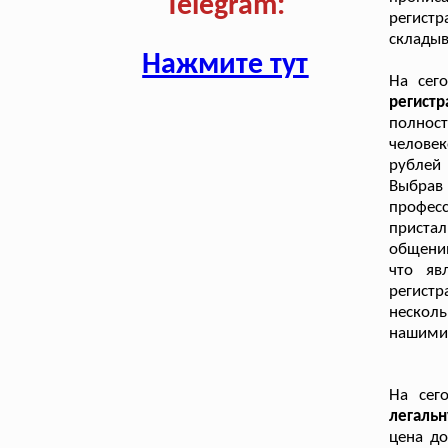
Telegram:
регист
складыв
Нажмите тут
На сег
регист
полнос
человек
рублей 
Выбра
профес
приста
общении
что яв
регист
нескол
нашими 
На сег
легаль
цена до