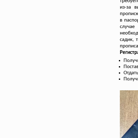
требует
из-за 
прописк
в паспо
случае
необход
садик, 
прописа
Регист
Получ
Поста
Отдать
Получ